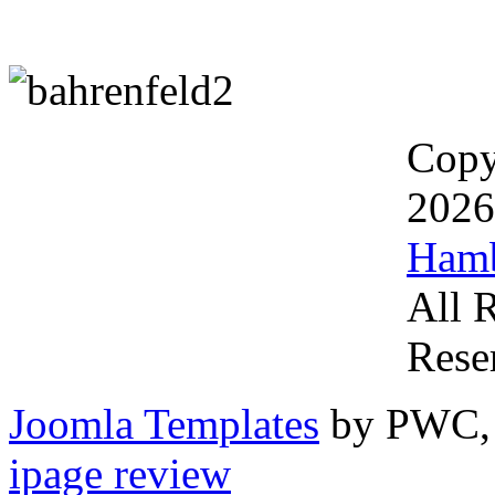
Copy
202
Ham
All 
Rese
Joomla Templates
by PWC, v
ipage review